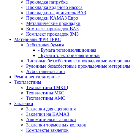
Прокладка патрубка
Прокладка водяного насоса
Прокладки на двигатель ВАЗ
Прокладки КАМАЗ Евро
Металлические прокладки
Комплект прокладок ВАЗ
Комплект прокладок ЗМЗ
Материалы ФРИТЕКС
Асбестовая бумага
- Бумага теплоизоляционная
- Бумага электроизоляционная
Листовые безасбестовые прокладочные материалы
Рулонные безасбестовые прокладочные материалы
Асбостальной лист
Ремни вентиляторные
Техпластины
Техпластина ТМКЩ
Техпластины МБС
Техпластины АМС
Заклепки
Заклепки для сцепления
Заклепки на КАМАЗ
Алюминиевые заклепки
Заклепки тормозных колодок
Комплекты заклепок