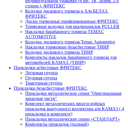
индивидуальной упаковке (8 шт., св., шлиф. 2-х
сторон.). ФРИТЕКС
Колодки дискового тормоза к А/м БЕЛАЗ.
ФРИТЕКС
Диски тормозные приформованные ФРИТЕКС
Тормозные колодки для квадроциклов PULLER
Накладки барабанного тормоза TEMAC
AUTOMOTIVE
Колодки дискового тормоза Temac Automotive
Накладки тормозные безасбестовые ТИИР
Колодки дискового тормоза ТИИР
Комплекты накладок барабанного тормоза для
автомобилей КАМАЗ. (ТИИР)
Прокладки асбестовые ФРИТЕКС
Легковая группа
Грузовая группа
Тракторная группа
Прокладки безасбестовые ФРИТЕКС
Прокладки металлические серия "Оригинальные
запасные части"
Комплект металлических многослойных
прокладок выпускного коллектора а/м КАМАЗ ( 4
прокладки в комплекте)
Прокладки металлические серии «СТАНДАРТ»
Комплекты прокладок (полный)