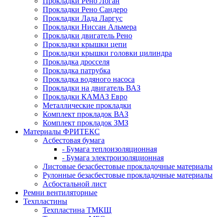
Прокладки Рено Логан
Прокладки Рено Сандеро
Прокладки Лада Ларгус
Прокладки Ниссан Альмера
Прокладки двигатель Рено
Прокладки крышки цепи
Прокладки крышки головки цилиндра
Прокладка дросселя
Прокладка патрубка
Прокладка водяного насоса
Прокладки на двигатель ВАЗ
Прокладки КАМАЗ Евро
Металлические прокладки
Комплект прокладок ВАЗ
Комплект прокладок ЗМЗ
Материалы ФРИТЕКС
Асбестовая бумага
- Бумага теплоизоляционная
- Бумага электроизоляционная
Листовые безасбестовые прокладочные материалы
Рулонные безасбестовые прокладочные материалы
Асбостальной лист
Ремни вентиляторные
Техпластины
Техпластина ТМКЩ