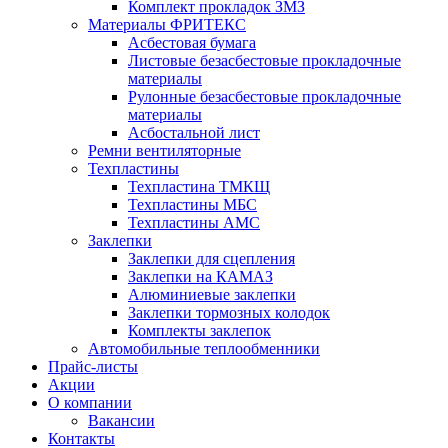
Комплект прокладок ЗМЗ
Материалы ФРИТЕКС
Асбестовая бумага
Листовые безасбестовые прокладочные
материалы
Рулонные безасбестовые прокладочные
материалы
Асбостальной лист
Ремни вентиляторные
Техпластины
Техпластина ТМКЩ
Техпластины МБС
Техпластины АМС
Заклепки
Заклепки для сцепления
Заклепки на КАМАЗ
Алюминиевые заклепки
Заклепки тормозных колодок
Комплекты заклепок
Автомобильные теплообменники
Прайс-листы
Акции
О компании
Вакансии
Контакты