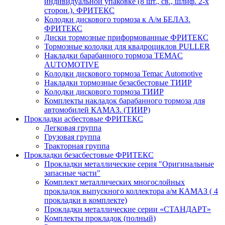
индивидуальной упаковке (8 шт., св., шлиф. 2-х
сторон.). ФРИТЕКС
Колодки дискового тормоза к А/м БЕЛАЗ.
ФРИТЕКС
Диски тормозные приформованные ФРИТЕКС
Тормозные колодки для квадроциклов PULLER
Накладки барабанного тормоза TEMAC
AUTOMOTIVE
Колодки дискового тормоза Temac Automotive
Накладки тормозные безасбестовые ТИИР
Колодки дискового тормоза ТИИР
Комплекты накладок барабанного тормоза для
автомобилей КАМАЗ. (ТИИР)
Прокладки асбестовые ФРИТЕКС
Легковая группа
Грузовая группа
Тракторная группа
Прокладки безасбестовые ФРИТЕКС
Прокладки металлические серия "Оригинальные
запасные части"
Комплект металлических многослойных
прокладок выпускного коллектора а/м КАМАЗ ( 4
прокладки в комплекте)
Прокладки металлические серии «СТАНДАРТ»
Комплекты прокладок (полный)