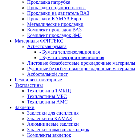
Прокладка патрубка
Прокладка водяного насоса
Прокладки на двигатель ВАЗ
Прокладки КАМАЗ Евро
Металлические прокладки
Комплект прокладок ВАЗ
Комплект прокладок ЗМЗ
Материалы ФРИТЕКС
Асбестовая бумага
- Бумага теплоизоляционная
- Бумага электроизоляционная
Листовые безасбестовые прокладочные материалы
Рулонные безасбестовые прокладочные материалы
Асбостальной лист
Ремни вентиляторные
Техпластины
Техпластина ТМКЩ
Техпластины МБС
Техпластины АМС
Заклепки
Заклепки для сцепления
Заклепки на КАМАЗ
Алюминиевые заклепки
Заклепки тормозных колодок
Комплекты заклепок