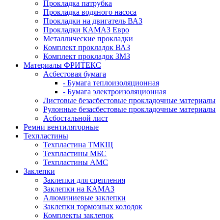
Прокладка патрубка
Прокладка водяного насоса
Прокладки на двигатель ВАЗ
Прокладки КАМАЗ Евро
Металлические прокладки
Комплект прокладок ВАЗ
Комплект прокладок ЗМЗ
Материалы ФРИТЕКС
Асбестовая бумага
- Бумага теплоизоляционная
- Бумага электроизоляционная
Листовые безасбестовые прокладочные материалы
Рулонные безасбестовые прокладочные материалы
Асбостальной лист
Ремни вентиляторные
Техпластины
Техпластина ТМКЩ
Техпластины МБС
Техпластины АМС
Заклепки
Заклепки для сцепления
Заклепки на КАМАЗ
Алюминиевые заклепки
Заклепки тормозных колодок
Комплекты заклепок