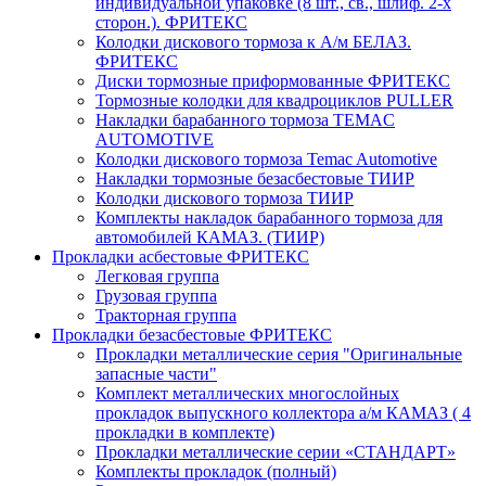
индивидуальной упаковке (8 шт., св., шлиф. 2-х
сторон.). ФРИТЕКС
Колодки дискового тормоза к А/м БЕЛАЗ.
ФРИТЕКС
Диски тормозные приформованные ФРИТЕКС
Тормозные колодки для квадроциклов PULLER
Накладки барабанного тормоза TEMAC
AUTOMOTIVE
Колодки дискового тормоза Temac Automotive
Накладки тормозные безасбестовые ТИИР
Колодки дискового тормоза ТИИР
Комплекты накладок барабанного тормоза для
автомобилей КАМАЗ. (ТИИР)
Прокладки асбестовые ФРИТЕКС
Легковая группа
Грузовая группа
Тракторная группа
Прокладки безасбестовые ФРИТЕКС
Прокладки металлические серия "Оригинальные
запасные части"
Комплект металлических многослойных
прокладок выпускного коллектора а/м КАМАЗ ( 4
прокладки в комплекте)
Прокладки металлические серии «СТАНДАРТ»
Комплекты прокладок (полный)