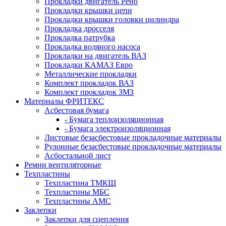
Прокладки двигатель Рено
Прокладки крышки цепи
Прокладки крышки головки цилиндра
Прокладка дросселя
Прокладка патрубка
Прокладка водяного насоса
Прокладки на двигатель ВАЗ
Прокладки КАМАЗ Евро
Металлические прокладки
Комплект прокладок ВАЗ
Комплект прокладок ЗМЗ
Материалы ФРИТЕКС
Асбестовая бумага
- Бумага теплоизоляционная
- Бумага электроизоляционная
Листовые безасбестовые прокладочные материалы
Рулонные безасбестовые прокладочные материалы
Асбостальной лист
Ремни вентиляторные
Техпластины
Техпластина ТМКЩ
Техпластины МБС
Техпластины АМС
Заклепки
Заклепки для сцепления