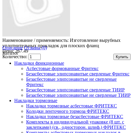
Наименование / применяемость:
Изготовление вырубных
уплотнительных прокладок для плоских фланц
Описание
Отзывы (0)
Цена: 267.49
Каталог
Количество:
Накладки фрикционные
Асбестовые формованные Фритекс
Безасбестовые элипсонавитые сверленые Фритекс
Безасбестовые элипсонавитые не сверленые
Фритекс
Безасбестовые элипсонавитые сверленые ТИИР
Безасбестовые элипсонавитые не сверленые ТИИР
Накладки тормозные
Накладки тормозные асбестовые ФРИТЕКС
Колодки ленточного тормоза ФРИТЕКС
Накладки тормозные безасбестовые ФРИТЕКС
Комплекты в индивидуальной упаковке (8 шт. с
заклепками) (св., односторон. шлиф.) ФРИТЕКС
Комплекты асбестовых тормозных накладок в