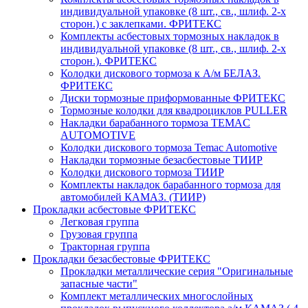
индивидуальной упаковке (8 шт., св., шлиф. 2-х
сторон.) c заклепками. ФРИТЕКС
Комплекты асбестовых тормозных накладок в
индивидуальной упаковке (8 шт., св., шлиф. 2-х
сторон.). ФРИТЕКС
Колодки дискового тормоза к А/м БЕЛАЗ.
ФРИТЕКС
Диски тормозные приформованные ФРИТЕКС
Тормозные колодки для квадроциклов PULLER
Накладки барабанного тормоза TEMAC
AUTOMOTIVE
Колодки дискового тормоза Temac Automotive
Накладки тормозные безасбестовые ТИИР
Колодки дискового тормоза ТИИР
Комплекты накладок барабанного тормоза для
автомобилей КАМАЗ. (ТИИР)
Прокладки асбестовые ФРИТЕКС
Легковая группа
Грузовая группа
Тракторная группа
Прокладки безасбестовые ФРИТЕКС
Прокладки металлические серия "Оригинальные
запасные части"
Комплект металлических многослойных