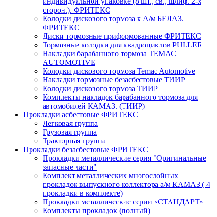
индивидуальной упаковке (8 шт., св., шлиф. 2-х
сторон.). ФРИТЕКС
Колодки дискового тормоза к А/м БЕЛАЗ.
ФРИТЕКС
Диски тормозные приформованные ФРИТЕКС
Тормозные колодки для квадроциклов PULLER
Накладки барабанного тормоза TEMAC
AUTOMOTIVE
Колодки дискового тормоза Temac Automotive
Накладки тормозные безасбестовые ТИИР
Колодки дискового тормоза ТИИР
Комплекты накладок барабанного тормоза для
автомобилей КАМАЗ. (ТИИР)
Прокладки асбестовые ФРИТЕКС
Легковая группа
Грузовая группа
Тракторная группа
Прокладки безасбестовые ФРИТЕКС
Прокладки металлические серия "Оригинальные
запасные части"
Комплект металлических многослойных
прокладок выпускного коллектора а/м КАМАЗ ( 4
прокладки в комплекте)
Прокладки металлические серии «СТАНДАРТ»
Комплекты прокладок (полный)