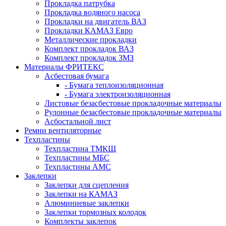
Прокладка патрубка
Прокладка водяного насоса
Прокладки на двигатель ВАЗ
Прокладки КАМАЗ Евро
Металлические прокладки
Комплект прокладок ВАЗ
Комплект прокладок ЗМЗ
Материалы ФРИТЕКС
Асбестовая бумага
- Бумага теплоизоляционная
- Бумага электроизоляционная
Листовые безасбестовые прокладочные материалы
Рулонные безасбестовые прокладочные материалы
Асбостальной лист
Ремни вентиляторные
Техпластины
Техпластина ТМКЩ
Техпластины МБС
Техпластины АМС
Заклепки
Заклепки для сцепления
Заклепки на КАМАЗ
Алюминиевые заклепки
Заклепки тормозных колодок
Комплекты заклепок