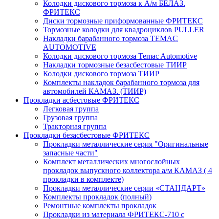
Колодки дискового тормоза к А/м БЕЛАЗ.
ФРИТЕКС
Диски тормозные приформованные ФРИТЕКС
Тормозные колодки для квадроциклов PULLER
Накладки барабанного тормоза TEMAC
AUTOMOTIVE
Колодки дискового тормоза Temac Automotive
Накладки тормозные безасбестовые ТИИР
Колодки дискового тормоза ТИИР
Комплекты накладок барабанного тормоза для
автомобилей КАМАЗ. (ТИИР)
Прокладки асбестовые ФРИТЕКС
Легковая группа
Грузовая группа
Тракторная группа
Прокладки безасбестовые ФРИТЕКС
Прокладки металлические серия "Оригинальные
запасные части"
Комплект металлических многослойных
прокладок выпускного коллектора а/м КАМАЗ ( 4
прокладки в комплекте)
Прокладки металлические серии «СТАНДАРТ»
Комплекты прокладок (полный)
Ремонтные комплекты прокладок
Прокладки из материала ФРИТЕКС-710 с