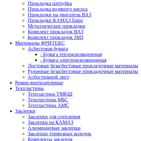
Прокладка патрубка
Прокладка водяного насоса
Прокладки на двигатель ВАЗ
Прокладки КАМАЗ Евро
Металлические прокладки
Комплект прокладок ВАЗ
Комплект прокладок ЗМЗ
Материалы ФРИТЕКС
Асбестовая бумага
- Бумага теплоизоляционная
- Бумага электроизоляционная
Листовые безасбестовые прокладочные материалы
Рулонные безасбестовые прокладочные материалы
Асбостальной лист
Ремни вентиляторные
Техпластины
Техпластина ТМКЩ
Техпластины МБС
Техпластины АМС
Заклепки
Заклепки для сцепления
Заклепки на КАМАЗ
Алюминиевые заклепки
Заклепки тормозных колодок
Комплекты заклепок