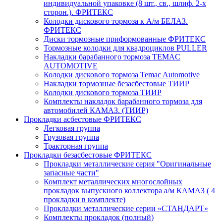
индивидуальной упаковке (8 шт., св., шлиф. 2-х
сторон.). ФРИТЕКС
Колодки дискового тормоза к А/м БЕЛАЗ.
ФРИТЕКС
Диски тормозные приформованные ФРИТЕКС
Тормозные колодки для квадроциклов PULLER
Накладки барабанного тормоза TEMAC
AUTOMOTIVE
Колодки дискового тормоза Temac Automotive
Накладки тормозные безасбестовые ТИИР
Колодки дискового тормоза ТИИР
Комплекты накладок барабанного тормоза для
автомобилей КАМАЗ. (ТИИР)
Прокладки асбестовые ФРИТЕКС
Легковая группа
Грузовая группа
Тракторная группа
Прокладки безасбестовые ФРИТЕКС
Прокладки металлические серия "Оригинальные
запасные части"
Комплект металлических многослойных
прокладок выпускного коллектора а/м КАМАЗ ( 4
прокладки в комплекте)
Прокладки металлические серии «СТАНДАРТ»
Комплекты прокладок (полный)