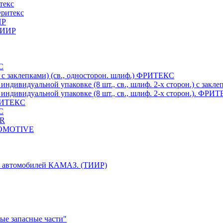
текс
Фритекс
ИР
 ТИИР
С
 с заклепками) (св., односторон. шлиф.) ФРИТЕКС
индивидуальной упаковке (8 шт., св., шлиф. 2-х сторон.) c за
индивидуальной упаковке (8 шт., св., шлиф. 2-х сторон.). ФРИ
ФРИТЕКС
С
ER
TOMOTIVE
ля автомобилей КАМАЗ. (ТИИР)
ые запасные части"