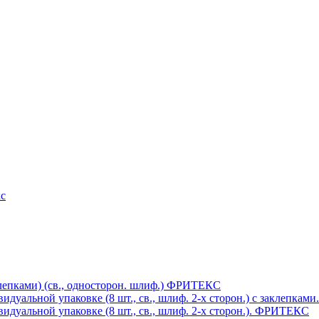
кс
клепками) (св., односторон. шлиф.) ФРИТЕКС
дуальной упаковке (8 шт., св., шлиф. 2-х сторон.) c заклепка
дуальной упаковке (8 шт., св., шлиф. 2-х сторон.). ФРИТЕКС