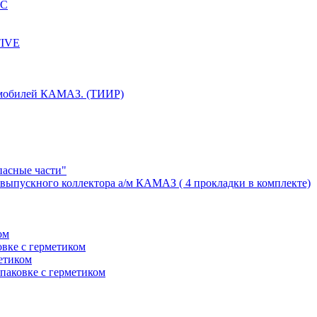
КС
TIVE
томобилей КАМАЗ. (ТИИР)
пасные части"
выпускного коллектора а/м КАМАЗ ( 4 прокладки в комплекте)
ом
вке с герметиком
етиком
паковке с герметиком