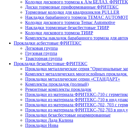
Колодки дискового тормоза к А/м БЕЛАЗ. ФРИТЕ
Диски тормозные приформованные ФРИТЕКС
Тормозные колодки для квадроциклов PULLER
Накладки барабанного тормоза TEMAC AUTOMO
Колодки дискового тормоза Temac Automotive
Накладки тормозные безасбестовые ТИИР
Колодки дискового тормоза ТИИР
Комплекты накладок барабанного тормоза для ав
Прокладки асбестовые ФРИТЕКС
Легковая группа
Грузовая группа
Тракторная группа
Прокладки безасбестовые ФРИТЕКС
Прокладки металлические серия "Оригинальные за
Комплект металлических многослойных прокладок 
Прокладки металлические серии «СТАНДАРТ»
Комплекты прокладок (полный)
Ремонтные комплекты прокладок
Прокладки из материала ФРИТЕКС-710 с герметик
Прокладки из материала ФРИТЕКС-710 в инд.упако
Прокладки из материала ФРИТЕКС-702, 703 с герм
Прокладки из материала ФРИТЕКС-702,703 в инд.у
Прокладки безасбестовые неармированные
Прокладки Лада Калина
Прокладки Нива