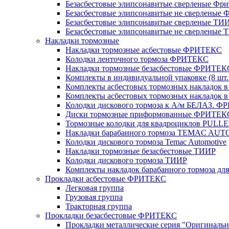
Безасбестовые элипсонавитые сверленые Фри
Безасбестовые элипсонавитые не сверленые 
Безасбестовые элипсонавитые сверленые ТИ
Безасбестовые элипсонавитые не сверленые
Накладки тормозные
Накладки тормозные асбестовые ФРИТЕКС
Колодки ленточного тормоза ФРИТЕКС
Накладки тормозные безасбестовые ФРИТЕК
Комплекты в индивидуальной упаковке (8 шт.
Комплекты асбестовых тормозных накладок в 
Комплекты асбестовых тормозных накладок в 
Колодки дискового тормоза к А/м БЕЛАЗ. 
Диски тормозные приформованные ФРИТЕК
Тормозные колодки для квадроциклов PULL
Накладки барабанного тормоза TEMAC AU
Колодки дискового тормоза Temac Automotive
Накладки тормозные безасбестовые ТИИР
Колодки дискового тормоза ТИИР
Комплекты накладок барабанного тормоза д
Прокладки асбестовые ФРИТЕКС
Легковая группа
Грузовая группа
Тракторная группа
Прокладки безасбестовые ФРИТЕКС
Прокладки металлические серия "Оригинальн