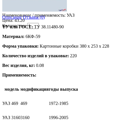
Наименование / применяемость:
УАЗ
Описание
Отзывы (0)
Цена: 43.20
Количество:
ТУ или ГОСТ:
ТУ 38.11480-90
Материал:
6КФ-59
Форма упаковки:
Картонные коробки 380 х 253 х 228
Количество изделий в упаковке:
220
Вес изделия, кг:
0.08
Применяемость:
модель
модификация
годы выпуска
УАЗ 469
469
1972-1985
УАЗ 3160
3160
1996-2005