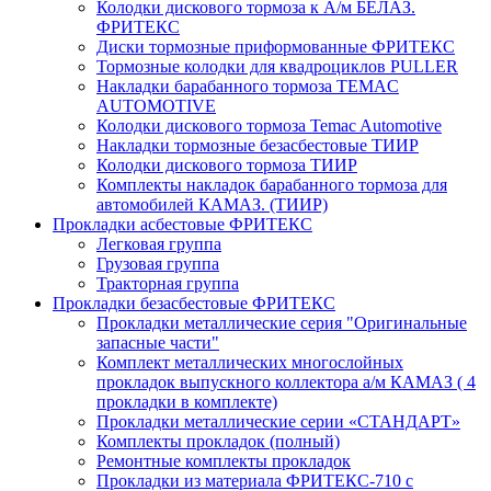
Колодки дискового тормоза к А/м БЕЛАЗ.
ФРИТЕКС
Диски тормозные приформованные ФРИТЕКС
Тормозные колодки для квадроциклов PULLER
Накладки барабанного тормоза TEMAC
AUTOMOTIVE
Колодки дискового тормоза Temac Automotive
Накладки тормозные безасбестовые ТИИР
Колодки дискового тормоза ТИИР
Комплекты накладок барабанного тормоза для
автомобилей КАМАЗ. (ТИИР)
Прокладки асбестовые ФРИТЕКС
Легковая группа
Грузовая группа
Тракторная группа
Прокладки безасбестовые ФРИТЕКС
Прокладки металлические серия "Оригинальные
запасные части"
Комплект металлических многослойных
прокладок выпускного коллектора а/м КАМАЗ ( 4
прокладки в комплекте)
Прокладки металлические серии «СТАНДАРТ»
Комплекты прокладок (полный)
Ремонтные комплекты прокладок
Прокладки из материала ФРИТЕКС-710 с