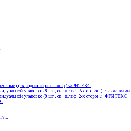
кс
клепками) (св., односторон. шлиф.) ФРИТЕКС
дуальной упаковке (8 шт., св., шлиф. 2-х сторон.) c заклепка
дуальной упаковке (8 шт., св., шлиф. 2-х сторон.). ФРИТЕКС
КС
TIVE