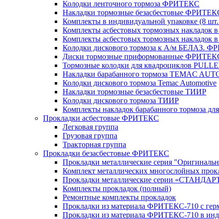
Колодки ленточного тормоза ФРИТЕКС
Накладки тормозные безасбестовые ФРИТЕК
Комплекты в индивидуальной упаковке (8 шт.
Комплекты асбестовых тормозных накладок в 
Комплекты асбестовых тормозных накладок в 
Колодки дискового тормоза к А/м БЕЛАЗ. 
Диски тормозные приформованные ФРИТЕК
Тормозные колодки для квадроциклов PULL
Накладки барабанного тормоза TEMAC AU
Колодки дискового тормоза Temac Automotive
Накладки тормозные безасбестовые ТИИР
Колодки дискового тормоза ТИИР
Комплекты накладок барабанного тормоза д
Прокладки асбестовые ФРИТЕКС
Легковая группа
Грузовая группа
Тракторная группа
Прокладки безасбестовые ФРИТЕКС
Прокладки металлические серия "Оригинальн
Комплект металлических многослойных прокл
Прокладки металлические серии «СТАНДАР
Комплекты прокладок (полный)
Ремонтные комплекты прокладок
Прокладки из материала ФРИТЕКС-710 с гер
Прокладки из материала ФРИТЕКС-710 в инд.