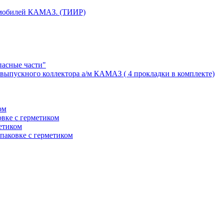
томобилей КАМАЗ. (ТИИР)
пасные части"
выпускного коллектора а/м КАМАЗ ( 4 прокладки в комплекте)
ом
вке с герметиком
етиком
паковке с герметиком