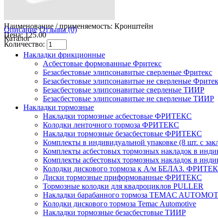
Наименование / применяемость:
Кронштейн
Описание
Отзывы (0)
Цена: 125.00
Каталог
Количество:
Накладки фрикционные
Асбестовые формованные Фритекс
Безасбестовые элипсонавитые сверленые Фритекс
Безасбестовые элипсонавитые не сверленые Фрите
Безасбестовые элипсонавитые сверленые ТИИР
Безасбестовые элипсонавитые не сверленые ТИИР
Накладки тормозные
Накладки тормозные асбестовые ФРИТЕКС
Колодки ленточного тормоза ФРИТЕКС
Накладки тормозные безасбестовые ФРИТЕКС
Комплекты в индивидуальной упаковке (8 шт. с за
Комплекты асбестовых тормозных накладок в индиви
Комплекты асбестовых тормозных накладок в индиви
Колодки дискового тормоза к А/м БЕЛАЗ. ФРИТЕ
Диски тормозные приформованные ФРИТЕКС
Тормозные колодки для квадроциклов PULLER
Накладки барабанного тормоза TEMAC AUTOMO
Колодки дискового тормоза Temac Automotive
Накладки тормозные безасбестовые ТИИР