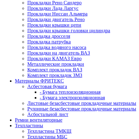
Прокладки Рено Сандеро
Прокладки Лада Ларгус
Прокладки Ниссан Альмера
Прокладки двигатель Рено
Прокладки крышки цепи
Прокладки крышки головки цилиндра
Прокладка дросселя
Прокладка патрубка
Прокладка водяного насоса
Прокладки на двигатель ВАЗ
Прокладки КАМАЗ Евро
Металлические прокладки
Комплект прокладок ВАЗ
Комплект прокладок ЗМЗ
Материалы ФРИТЕКС
Асбестовая бумага
- Бумага теплоизоляционная
- Бумага электроизоляционная
Листовые безасбестовые прокладочные материалы
Рулонные безасбестовые прокладочные материалы
Асбостальной лист
Ремни вентиляторные
Техпластины
Техпластина ТМКЩ
Техпластины МБС