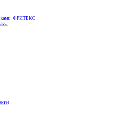
клепками. ФРИТЕКС
ТЕКС
екте)