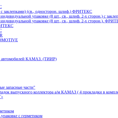
С
 с заклепками) (св., односторон. шлиф.) ФРИТЕКС
индивидуальной упаковке (8 шт., св., шлиф. 2-х сторон.) c за
индивидуальной упаковке (8 шт., св., шлиф. 2-х сторон.). ФРИ
ФРИТЕКС
С
ER
TOMOTIVE
ля автомобилей КАМАЗ. (ТИИР)
ые запасные части"
адок выпускного коллектора а/м КАМАЗ ( 4 прокладки в компл
Т»
метиком
упаковке с герметиком