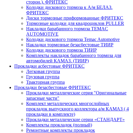
сторон.). ФРИТЕКС
Колодки дискового тормоза к А/м БЕЛАЗ.
ФРИТЕКС
Диски тормозные приформованные ФРИТЕКС
Тормозные колодки для квадроциклов PULLER
Накладки барабанного тормоза TEMAC
AUTOMOTIVE
Колодки дискового тормоза Temac Automotive
Накладки тормозные безасбестовые ТИИР
Колодки дискового тормоза ТИИР
Комплекты накладок барабанного тормоза для
автомобилей КАМАЗ. (ТИИР)
Прокладки асбестовые ФРИТЕКС
Легковая группа
Грузовая группа
Тракторная группа
Прокладки безасбестовые ФРИТЕКС
Прокладки металлические серия "Оригинальные
запасные части"
Комплект металлических многослойных
прокладок выпускного коллектора а/м КАМАЗ ( 4
прокладки в комплекте)
Прокладки металлические серии «СТАНДАРТ»
Комплекты прокладок (полный)
Ремонтные комплекты прокладок