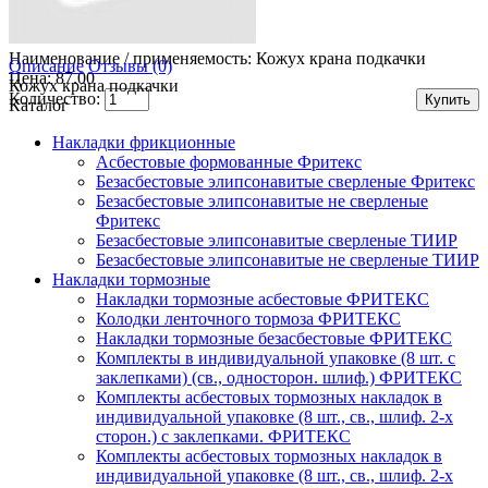
Наименование / применяемость:
Кожух крана подкачки
Описание
Отзывы (0)
Цена: 87.00
Кожух крана подкачки
Количество:
Каталог
Накладки фрикционные
Асбестовые формованные Фритекс
Безасбестовые элипсонавитые сверленые Фритекс
Безасбестовые элипсонавитые не сверленые
Фритекс
Безасбестовые элипсонавитые сверленые ТИИР
Безасбестовые элипсонавитые не сверленые ТИИР
Накладки тормозные
Накладки тормозные асбестовые ФРИТЕКС
Колодки ленточного тормоза ФРИТЕКС
Накладки тормозные безасбестовые ФРИТЕКС
Комплекты в индивидуальной упаковке (8 шт. с
заклепками) (св., односторон. шлиф.) ФРИТЕКС
Комплекты асбестовых тормозных накладок в
индивидуальной упаковке (8 шт., св., шлиф. 2-х
сторон.) c заклепками. ФРИТЕКС
Комплекты асбестовых тормозных накладок в
индивидуальной упаковке (8 шт., св., шлиф. 2-х