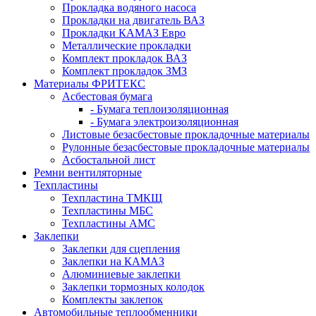
Прокладка водяного насоса
Прокладки на двигатель ВАЗ
Прокладки КАМАЗ Евро
Металлические прокладки
Комплект прокладок ВАЗ
Комплект прокладок ЗМЗ
Материалы ФРИТЕКС
Асбестовая бумага
- Бумага теплоизоляционная
- Бумага электроизоляционная
Листовые безасбестовые прокладочные материалы
Рулонные безасбестовые прокладочные материалы
Асбостальной лист
Ремни вентиляторные
Техпластины
Техпластина ТМКЩ
Техпластины МБС
Техпластины АМС
Заклепки
Заклепки для сцепления
Заклепки на КАМАЗ
Алюминиевые заклепки
Заклепки тормозных колодок
Комплекты заклепок
Автомобильные теплообменники