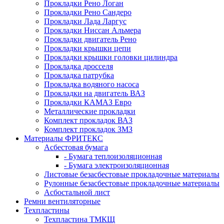
Прокладки Рено Логан
Прокладки Рено Сандеро
Прокладки Лада Ларгус
Прокладки Ниссан Альмера
Прокладки двигатель Рено
Прокладки крышки цепи
Прокладки крышки головки цилиндра
Прокладка дросселя
Прокладка патрубка
Прокладка водяного насоса
Прокладки на двигатель ВАЗ
Прокладки КАМАЗ Евро
Металлические прокладки
Комплект прокладок ВАЗ
Комплект прокладок ЗМЗ
Материалы ФРИТЕКС
Асбестовая бумага
- Бумага теплоизоляционная
- Бумага электроизоляционная
Листовые безасбестовые прокладочные материалы
Рулонные безасбестовые прокладочные материалы
Асбостальной лист
Ремни вентиляторные
Техпластины
Техпластина ТМКЩ