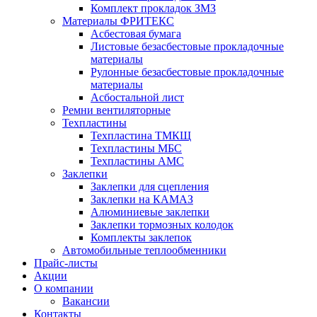
Комплект прокладок ЗМЗ
Материалы ФРИТЕКС
Асбестовая бумага
Листовые безасбестовые прокладочные
материалы
Рулонные безасбестовые прокладочные
материалы
Асбостальной лист
Ремни вентиляторные
Техпластины
Техпластина ТМКЩ
Техпластины МБС
Техпластины АМС
Заклепки
Заклепки для сцепления
Заклепки на КАМАЗ
Алюминиевые заклепки
Заклепки тормозных колодок
Комплекты заклепок
Автомобильные теплообменники
Прайс-листы
Акции
О компании
Вакансии
Контакты