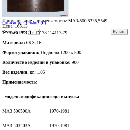
Наименование / применяемость:
МАЗ-500,5335,5549
Описание
Отзывы (0)
Цена: 165.13
Количество:
ТУ или ГОСТ:
ТУ 38.114117-79
Материал:
6КХ-1Б
Форма упаковки:
Поддоны 1200 х 800
Количество изделий в упаковке:
900
Вес изделия, кг:
1.05
Применяемость:
модель
модификация
годы выпуска
МАЗ 500
500А
1970-1981
МАЗ 503
503А
1970-1981