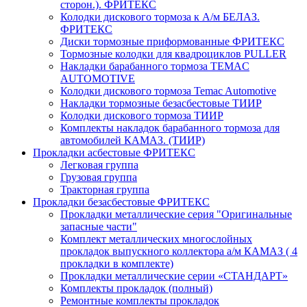
сторон.). ФРИТЕКС
Колодки дискового тормоза к А/м БЕЛАЗ.
ФРИТЕКС
Диски тормозные приформованные ФРИТЕКС
Тормозные колодки для квадроциклов PULLER
Накладки барабанного тормоза TEMAC
AUTOMOTIVE
Колодки дискового тормоза Temac Automotive
Накладки тормозные безасбестовые ТИИР
Колодки дискового тормоза ТИИР
Комплекты накладок барабанного тормоза для
автомобилей КАМАЗ. (ТИИР)
Прокладки асбестовые ФРИТЕКС
Легковая группа
Грузовая группа
Тракторная группа
Прокладки безасбестовые ФРИТЕКС
Прокладки металлические серия "Оригинальные
запасные части"
Комплект металлических многослойных
прокладок выпускного коллектора а/м КАМАЗ ( 4
прокладки в комплекте)
Прокладки металлические серии «СТАНДАРТ»
Комплекты прокладок (полный)
Ремонтные комплекты прокладок