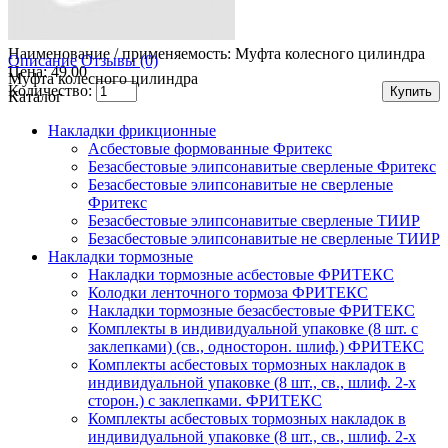
Наименование / применяемость:
Муфта колесного цилиндра
Описание
Отзывы (0)
Цена: 49.00
Муфта колесного цилиндра
Количество:
Каталог
Накладки фрикционные
Асбестовые формованные Фритекс
Безасбестовые элипсонавитые сверленые Фритекс
Безасбестовые элипсонавитые не сверленые
Фритекс
Безасбестовые элипсонавитые сверленые ТИИР
Безасбестовые элипсонавитые не сверленые ТИИР
Накладки тормозные
Накладки тормозные асбестовые ФРИТЕКС
Колодки ленточного тормоза ФРИТЕКС
Накладки тормозные безасбестовые ФРИТЕКС
Комплекты в индивидуальной упаковке (8 шт. с
заклепками) (св., односторон. шлиф.) ФРИТЕКС
Комплекты асбестовых тормозных накладок в
индивидуальной упаковке (8 шт., св., шлиф. 2-х
сторон.) c заклепками. ФРИТЕКС
Комплекты асбестовых тормозных накладок в
индивидуальной упаковке (8 шт., св., шлиф. 2-х