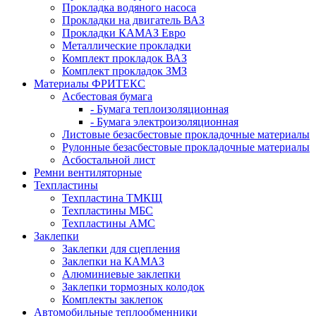
Прокладка водяного насоса
Прокладки на двигатель ВАЗ
Прокладки КАМАЗ Евро
Металлические прокладки
Комплект прокладок ВАЗ
Комплект прокладок ЗМЗ
Материалы ФРИТЕКС
Асбестовая бумага
- Бумага теплоизоляционная
- Бумага электроизоляционная
Листовые безасбестовые прокладочные материалы
Рулонные безасбестовые прокладочные материалы
Асбостальной лист
Ремни вентиляторные
Техпластины
Техпластина ТМКЩ
Техпластины МБС
Техпластины АМС
Заклепки
Заклепки для сцепления
Заклепки на КАМАЗ
Алюминиевые заклепки
Заклепки тормозных колодок
Комплекты заклепок
Автомобильные теплообменники