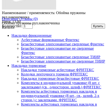
Наименование / применяемость:
Обойма пружины
рул.наконечника
Описание
Отзывы (0)
Цена: 13.00
Обойма пружины рул.наконечника
Количество:
Каталог
Накладки фрикционные
Асбестовые формованные Фритекс
Безасбестовые элипсонавитые сверленые Фритекс
Безасбестовые элипсонавитые не сверленые
Фритекс
Безасбестовые элипсонавитые сверленые ТИИР
Безасбестовые элипсонавитые не сверленые ТИИР
Накладки тормозные
Накладки тормозные асбестовые ФРИТЕКС
Колодки ленточного тормоза ФРИТЕКС
Накладки тормозные безасбестовые ФРИТЕКС
Комплекты в индивидуальной упаковке (8 шт. с
заклепками) (св., односторон. шлиф.) ФРИТЕКС
Комплекты асбестовых тормозных накладок в
индивидуальной упаковке (8 шт., св., шлиф. 2-х
сторон.) c заклепками. ФРИТЕКС
Комплекты асбестовых тормозных накладок в