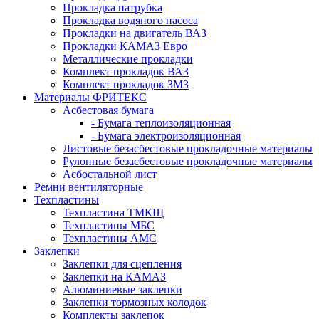
Прокладка патрубка
Прокладка водяного насоса
Прокладки на двигатель ВАЗ
Прокладки КАМАЗ Евро
Металлические прокладки
Комплект прокладок ВАЗ
Комплект прокладок ЗМЗ
Материалы ФРИТЕКС
Асбестовая бумага
- Бумага теплоизоляционная
- Бумага электроизоляционная
Листовые безасбестовые прокладочные материалы
Рулонные безасбестовые прокладочные материалы
Асбостальной лист
Ремни вентиляторные
Техпластины
Техпластина ТМКЩ
Техпластины МБС
Техпластины АМС
Заклепки
Заклепки для сцепления
Заклепки на КАМАЗ
Алюминиевые заклепки
Заклепки тормозных колодок
Комплекты заклепок