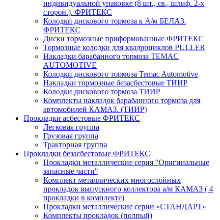
индивидуальной упаковке (8 шт., св., шлиф. 2-х
сторон.). ФРИТЕКС
Колодки дискового тормоза к А/м БЕЛАЗ.
ФРИТЕКС
Диски тормозные приформованные ФРИТЕКС
Тормозные колодки для квадроциклов PULLER
Накладки барабанного тормоза TEMAC
AUTOMOTIVE
Колодки дискового тормоза Temac Automotive
Накладки тормозные безасбестовые ТИИР
Колодки дискового тормоза ТИИР
Комплекты накладок барабанного тормоза для
автомобилей КАМАЗ. (ТИИР)
Прокладки асбестовые ФРИТЕКС
Легковая группа
Грузовая группа
Тракторная группа
Прокладки безасбестовые ФРИТЕКС
Прокладки металлические серия "Оригинальные
запасные части"
Комплект металлических многослойных
прокладок выпускного коллектора а/м КАМАЗ ( 4
прокладки в комплекте)
Прокладки металлические серии «СТАНДАРТ»
Комплекты прокладок (полный)