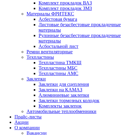
Комплект прокладок ВАЗ
Комплект прокладок ЗМЗ
Материалы ФРИТЕКС
Асбестовая бумага
Листовые безасбестовые прокладочные
материалы
Рулонные безасбестовые прокладочные
материалы
Асбостальной лист
Ремни вентиляторные
Техпластины
Техпластина ТМКЩ
Техпластины МБС
Техпластины АМС
Заклепки
Заклепки для сцепления
Заклепки на КАМАЗ
Алюминиевые заклепки
Заклепки тормозных колодок
Комплекты заклепок
Автомобильные теплообменники
Прайс-листы
Акции
О компании
Вакансии