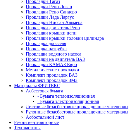
Прокладки Тагаз
Прокладки Рено Логан
Прокладки Рено Сандеро
Прокладки Лада Ларгус
Прокладки Ниссан Альмера
Прокладки двигатель Рено
Прокладки крышки цепи
Прокладки крышки головки цилиндра
Прокладка дросселя
Прокладка патрубка
Прокладка водяного насоса
Прокладки на двигатель ВАЗ
Прокладки КАМАЗ Евро
Металлические прокладки
Комплект прокладок ВАЗ
Комплект прокладок ЗМЗ
Материалы ФРИТЕКС
Асбестовая бумага
- Бумага теплоизоляционная
- Бумага электроизоляционная
Листовые безасбестовые прокладочные материалы
Рулонные безасбестовые прокладочные материалы
Асбостальной лист
Ремни вентиляторные
Техпластины