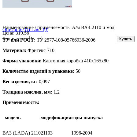
Наименование / применяемость:
А/м ВАЗ-2110 и мод.
Описание
Отзывы (0)
Цена: 319.56
Количество:
ТУ или ГОСТ:
ТУ 2577-108-05766936-2006
Материал:
Фритекс-710
Форма упаковки:
Картонная коробка 410х165х80
Количество изделий в упаковке:
50
Вес изделия, кг:
0,097
Толщина изделия, мм:
1,2
Применяемость:
модель
модификация
годы выпуска
ВАЗ (LADA) 2110
21103
1996-2004