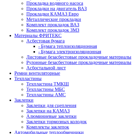
Прокладка водяного насоса
Прокладки на двигатель ВАЗ
Прокладки КАМАЗ Евро
Металлические прокладки
Комплект прокладок ВАЗ
Комплект прокладок ЗМЗ
Материалы ФРИТЕКС
Асбестовая бумага
- Бумага теплоизоляционная
- Бумага электроизоляционная
Листовые безасбестовые прокладочные материалы
Рулонные безасбестовые прокладочные материалы
Асбостальной лист
Ремни вентиляторные
Техпластины
Техпластина ТМКЩ
Техпластины МБС
Техпластины АМС
Заклепки
Заклепки для сцепления
Заклепки на КАМАЗ
Алюминиевые заклепки
Заклепки тормозных колодок
Комплекты заклепок
Автомобильные теплообменники