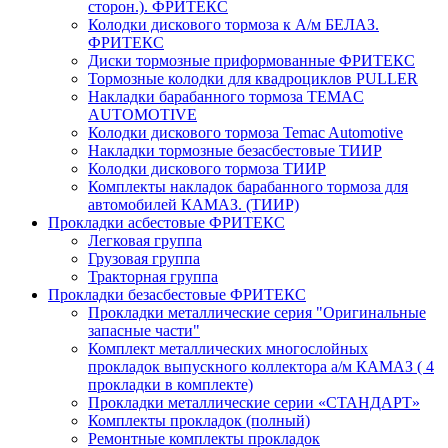
сторон.). ФРИТЕКС
Колодки дискового тормоза к А/м БЕЛАЗ.
ФРИТЕКС
Диски тормозные приформованные ФРИТЕКС
Тормозные колодки для квадроциклов PULLER
Накладки барабанного тормоза TEMAC
AUTOMOTIVE
Колодки дискового тормоза Temac Automotive
Накладки тормозные безасбестовые ТИИР
Колодки дискового тормоза ТИИР
Комплекты накладок барабанного тормоза для
автомобилей КАМАЗ. (ТИИР)
Прокладки асбестовые ФРИТЕКС
Легковая группа
Грузовая группа
Тракторная группа
Прокладки безасбестовые ФРИТЕКС
Прокладки металлические серия "Оригинальные
запасные части"
Комплект металлических многослойных
прокладок выпускного коллектора а/м КАМАЗ ( 4
прокладки в комплекте)
Прокладки металлические серии «СТАНДАРТ»
Комплекты прокладок (полный)
Ремонтные комплекты прокладок