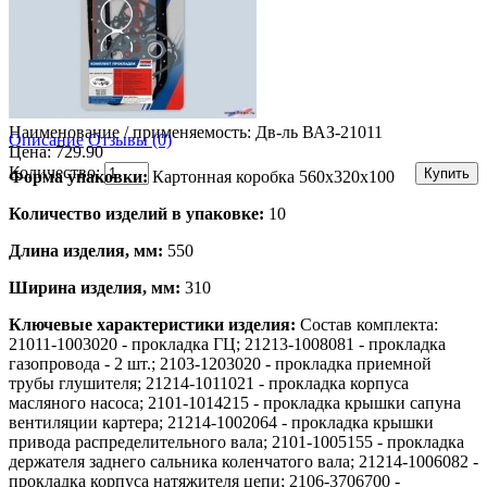
Наименование / применяемость:
Дв-ль ВАЗ-21011
Описание
Отзывы (0)
Цена: 729.90
Количество:
Форма упаковки:
Картонная коробка 560х320х100
Количество изделий в упаковке:
10
Длина изделия, мм:
550
Ширина изделия, мм:
310
Ключевые характеристики изделия:
Состав комплекта:
21011-1003020 - прокладка ГЦ; 21213-1008081 - прокладка
газопровода - 2 шт.; 2103-1203020 - прокладка приемной
трубы глушителя; 21214-1011021 - прокладка корпуса
масляного насоса; 2101-1014215 - прокладка крышки сапуна
вентиляции картера; 21214-1002064 - прокладка крышки
привода распределительного вала; 2101-1005155 - прокладка
держателя заднего сальника коленчатого вала; 21214-1006082 -
прокладка корпуса натяжителя цепи; 2106-3706700 -