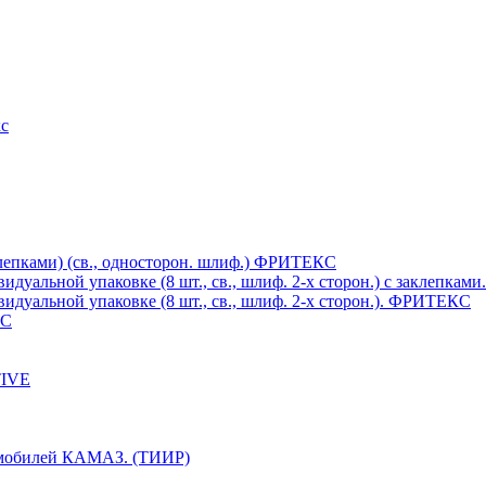
кс
клепками) (св., односторон. шлиф.) ФРИТЕКС
дуальной упаковке (8 шт., св., шлиф. 2-х сторон.) c заклепка
дуальной упаковке (8 шт., св., шлиф. 2-х сторон.). ФРИТЕКС
КС
TIVE
томобилей КАМАЗ. (ТИИР)