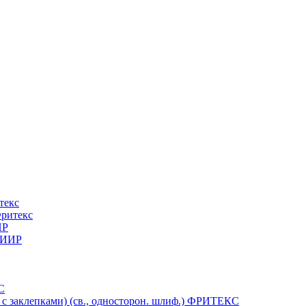
текс
Фритекс
ИР
 ТИИР
С
 с заклепками) (св., односторон. шлиф.) ФРИТЕКС