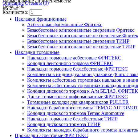
Наименование / применяемость:
Описание
Отзывы (0)
Цена: 0.00
Каталог
Количество:
Накладки фрикционные
Асбестовые формованные Фритекс
Безасбестовые элипсонавитые сверленые Фритекс
Безасбестовые элипсонавитые не сверленые Фрите
Безасбестовые элипсонавитые сверленые ТИИР
Безасбестовые элипсонавитые не сверленые ТИИР
Накладки тормозные
Накладки тормозные асбестовые ФРИТЕКС
Колодки ленточного тормоза ФРИТЕКС
Накладки тормозные безасбестовые ФРИТЕКС
Комплекты в индивидуальной упаковке (8 шт. с за
Комплекты асбестовых тормозных накладок в индиви
Комплекты асбестовых тормозных накладок в индиви
Колодки дискового тормоза к А/м БЕЛАЗ. ФРИТЕ
Диски тормозные приформованные ФРИТЕКС
Тормозные колодки для квадроциклов PULLER
Накладки барабанного тормоза TEMAC AUTOMO
Колодки дискового тормоза Temac Automotive
Накладки тормозные безасбестовые ТИИР
Колодки дискового тормоза ТИИР
Комплекты накладок барабанного тормоза для ав
Прокладки асбестовые ФРИТЕКС