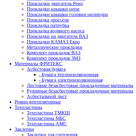
Прокладки двигатель Рено
Прокладки крышки цепи
Прокладки крышки головки цилиндра
Прокладка дросселя
Прокладка патрубка
Прокладка водяного насоса
Прокладки на двигатель ВАЗ
Прокладки КАМАЗ Евро
Металлические прокладки
Комплект прокладок ВАЗ
Комплект прокладок ЗМЗ
Материалы ФРИТЕКС
Асбестовая бумага
- Бумага теплоизоляционная
- Бумага электроизоляционная
Листовые безасбестовые прокладочные материалы
Рулонные безасбестовые прокладочные материалы
Асбостальной лист
Ремни вентиляторные
Техпластины
Техпластина ТМКЩ
Техпластины МБС
Техпластины АМС
Заклепки
Заклепки для сцепления