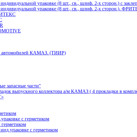
индивидуальной упаковке (8 шт., св., шлиф. 2-х сторон.) c за
индивидуальной упаковке (8 шт., св., шлиф. 2-х сторон.). ФРИ
ФРИТЕКС
С
ER
TOMOTIVE
ля автомобилей КАМАЗ. (ТИИР)
ые запасные части"
адок выпускного коллектора а/м КАМАЗ ( 4 прокладки в компл
Т»
метиком
упаковке с герметиком
 герметиком
инд.упаковке с герметиком