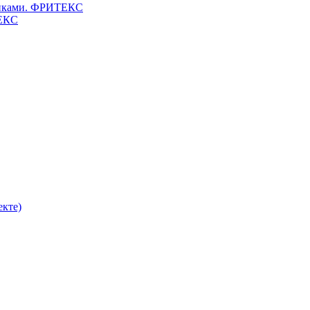
клепками. ФРИТЕКС
ТЕКС
екте)