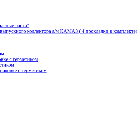
пасные части"
выпускного коллектора а/м КАМАЗ ( 4 прокладки в комплекте)
ом
вке с герметиком
етиком
паковке с герметиком